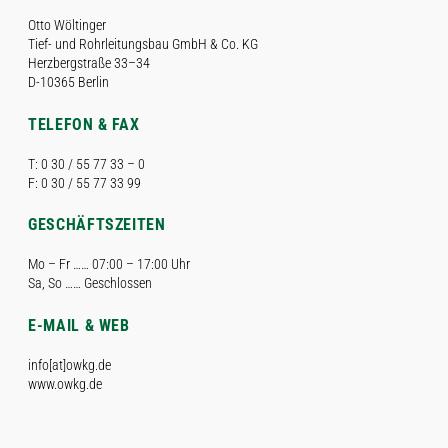
Otto Wöltinger
Tief- und Rohrleitungsbau GmbH & Co. KG
Herzbergstraße 33–34
D-10365 Berlin
TELEFON & FAX
T: 0 30 / 55 77 33 – 0
F: 0 30 / 55 77 33 99
GESCHÄFTSZEITEN
Mo – Fr …… 07:00 – 17:00 Uhr
Sa, So …… Geschlossen
E-MAIL & WEB
info[at]owkg.de
www.owkg.de