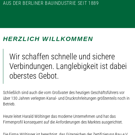
AUS DER BERLINER BAUINDUSTRIE SEIT 1889
HERZLICH WILLKOMMEN
Wir schaffen schnelle und sichere
Verbindungen. Langlebigkeit ist dabei
oberstes Gebot.
Schließlich sind auch die vom Großvater des heutigen Geschäftsführers vor
über 130 Jahren verlegten Kanal- und Druckrohrleitungen größtenteils noch in
Betrieb.
Heute leitet Harald Wöltinger das moderne Unternehmen und hat das
Firmenprofil konsequent auf die Anforderungen des Marktes ausgerichtet.
Die Firma Wöltinger ist berechtigt, das Gütezeichen der Zertifizierung Bau e.V.