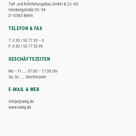
Tief- und Rohrleitungsbau GmbH & Co. KG
Herzbergstraße 33–34
D-10365 Berlin
TELEFON & FAX
T: 0 30 / 55 77 33 – 0
F: 0 30 / 55 77 33 99
GESCHÄFTSZEITEN
Mo – Fr …… 07:00 – 17:00 Uhr
Sa, So …… Geschlossen
E-MAIL & WEB
info[at]owkg.de
www.owkg.de