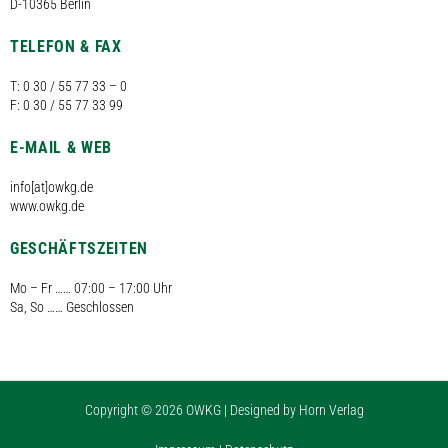
D-10365 Berlin
TELEFON & FAX
T: 0 30 / 55 77 33 – 0
F: 0 30 / 55 77 33 99
E-MAIL & WEB
info[at]owkg.de
www.owkg.de
GESCHÄFTSZEITEN
Mo – Fr …… 07:00 – 17:00 Uhr
Sa, So …… Geschlossen
Copyright © 2026 OWKG | Designed by
Horn Verlag